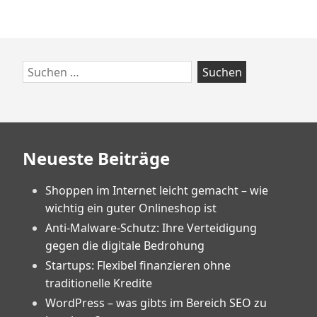
in
der
aktuellen
Corona-
Zum
Suchen
Lage
Footer
nach:
springen
Neueste Beiträge
Shoppen im Internet leicht gemacht – wie
wichtig ein guter Onlineshop ist
Anti-Malware-Schutz: Ihre Verteidigung
gegen die digitale Bedrohung
Startups: Flexibel finanzieren ohne
traditionelle Kredite
WordPress – was gibts im Bereich SEO zu