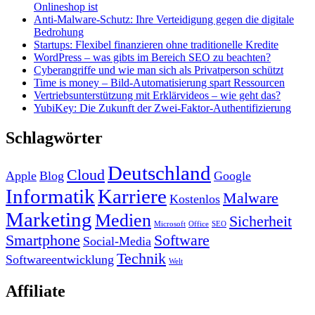
Onlineshop ist
Anti-Malware-Schutz: Ihre Verteidigung gegen die digitale
Bedrohung
Startups: Flexibel finanzieren ohne traditionelle Kredite
WordPress – was gibts im Bereich SEO zu beachten?
Cyberangriffe und wie man sich als Privatperson schützt
Time is money – Bild-Automatisierung spart Ressourcen
Vertriebsunterstützung mit Erklärvideos – wie geht das?
YubiKey: Die Zukunft der Zwei-Faktor-Authentifizierung
Schlagwörter
Deutschland
Cloud
Apple
Blog
Google
Informatik
Karriere
Malware
Kostenlos
Marketing
Medien
Sicherheit
Microsoft
Office
SEO
Smartphone
Software
Social-Media
Technik
Softwareentwicklung
Welt
Affiliate