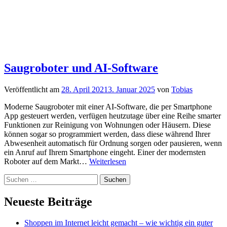
Saugroboter und AI-Software
Veröffentlicht am
28. April 2021
3. Januar 2025
von
Tobias
Moderne Saugroboter mit einer AI-Software, die per Smartphone
App gesteuert werden, verfügen heutzutage über eine Reihe smarter
Funktionen zur Reinigung von Wohnungen oder Häusern. Diese
können sogar so programmiert werden, dass diese während Ihrer
Abwesenheit automatisch für Ordnung sorgen oder pausieren, wenn
ein Anruf auf Ihrem Smartphone eingeht. Einer der modernsten
Saugroboter
Roboter auf dem Markt…
Weiterlesen
und
Zum
Suchen
AI-
Footer
nach:
Software
springen
Neueste Beiträge
Shoppen im Internet leicht gemacht – wie wichtig ein guter