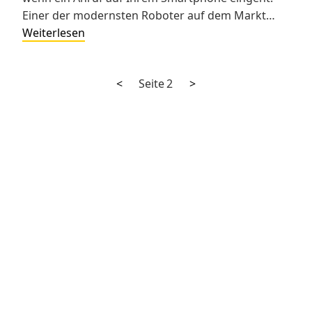
Einer der modernsten Roboter auf dem Markt…
Saugroboter
Weiterlesen
und
AI-
Vorherige
Nächste
Seitennummerierung
<
Seite
2
>
Software
Seite
Seite
der
Beiträge