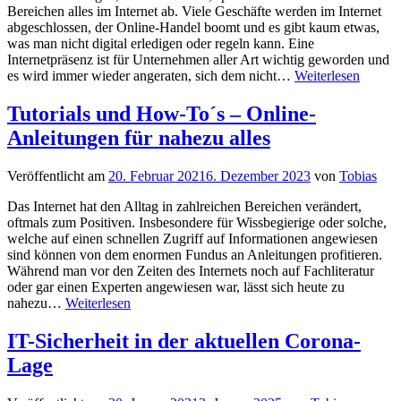
Bereichen alles im Internet ab. Viele Geschäfte werden im Internet
abgeschlossen, der Online-Handel boomt und es gibt kaum etwas,
was man nicht digital erledigen oder regeln kann. Eine
Internetpräsenz ist für Unternehmen aller Art wichtig geworden und
Das
es wird immer wieder angeraten, sich dem nicht…
Weiterlesen
IT-
Recht
Tutorials und How-To´s – Online-
wird
Anleitungen für nahezu alles
als
Fachge
immer
Veröffentlicht am
20. Februar 2021
6. Dezember 2023
von
Tobias
mehr
gebrau
Das Internet hat den Alltag in zahlreichen Bereichen verändert,
oftmals zum Positiven. Insbesondere für Wissbegierige oder solche,
welche auf einen schnellen Zugriff auf Informationen angewiesen
sind können von dem enormen Fundus an Anleitungen profitieren.
Während man vor den Zeiten des Internets noch auf Fachliteratur
oder gar einen Experten angewiesen war, lässt sich heute zu
Tutorials
nahezu…
Weiterlesen
und
How-
IT-Sicherheit in der aktuellen Corona-
To
Lage
´s
–
Online-