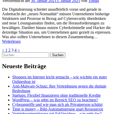
Veröffentlicht am
30. Januar 2021
3. Januar 2025
von
Tobias
Anleitungen
für
Die Digitalisierung schreitet unaufhörlich voran und gerade in
nahezu
Anbetracht der „neuen Normalität“ müssen Unternehmen bisherige
alles
Strukturen und Prozesse in Bezug auf Cybersecurity überdenken
und neue Lösungsansätze finden, um die Herausforderungen zu
bewältigen. Darüber hinaus nutzen Cyberkriminelle und Hacker die
derzeitige Situation aus, um Unternehmen ganz gezielt zu erpressen.
Was also sollten Unternehmen in diesem Zusammenhang…
IT-
Weiterlesen
Sicherheit
Seitennummerierung
Vorherige
Seite
Seite
Seite
Seite
Nächste
<
1
2
3
4
>
in
Seite
Zum
Suchen
Seite
der
der
Footer
nach:
aktuellen
Beiträge
springen
Corona-
Neueste Beiträge
Lage
Shoppen im Internet leicht gemacht – wie wichtig ein guter
Onlineshop ist
Anti-Malware-Schutz: Ihre Verteidigung gegen die digitale
Bedrohung
Startups: Flexibel finanzieren ohne traditionelle Kredite
WordPress – was gibts im Bereich SEO zu beachten?
Cyberangriffe und wie man sich als Privatperson schützt
Time is money – Bild-Automatisierung spart Ressourcen
Vertriebsunterstützung mit Erklärvideos – wie geht das?