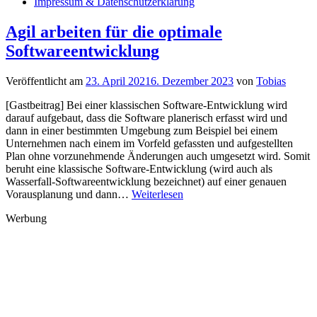
Impressum & Datenschutzerklärung
Agil arbeiten für die optimale
Softwareentwicklung
Veröffentlicht am
23. April 2021
6. Dezember 2023
von
Tobias
[Gastbeitrag] Bei einer klassischen Software-Entwicklung wird
darauf aufgebaut, dass die Software planerisch erfasst wird und
dann in einer bestimmten Umgebung zum Beispiel bei einem
Unternehmen nach einem im Vorfeld gefassten und aufgestellten
Plan ohne vorzunehmende Änderungen auch umgesetzt wird. Somit
beruht eine klassische Software-Entwicklung (wird auch als
Wasserfall-Softwareentwicklung bezeichnet) auf einer genauen
Agil
Vorausplanung und dann…
Weiterlesen
arbeiten
Werbung
für
die
optimale
Softwareentwicklung